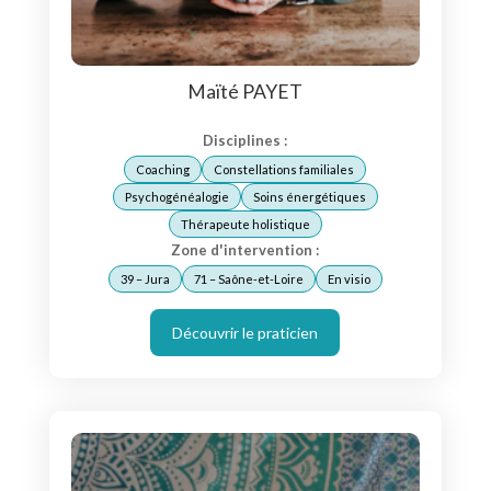
Maïté PAYET
Disciplines :
Coaching
Constellations familiales
Psychogénéalogie
Soins énergétiques
Thérapeute holistique
Zone d'intervention :
39 – Jura
71 – Saône-et-Loire
En visio
Découvrir le praticien