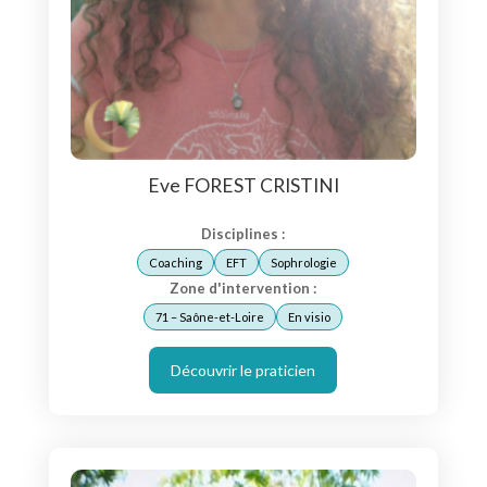
Eve FOREST CRISTINI
Disciplines :
Coaching
EFT
Sophrologie
Zone d'intervention :
71 – Saône-et-Loire
En visio
Découvrir le praticien