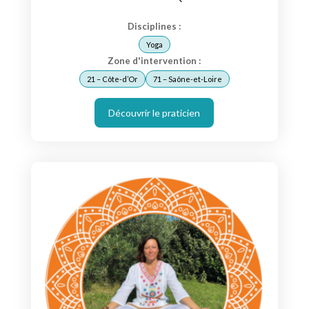
Disciplines :
Yoga
Zone d'intervention :
21 – Côte-d’Or
71 – Saône-et-Loire
Découvrir le praticien