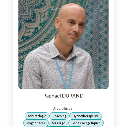
Raphaël DURAND
Disciplines :
Addictologie
Coaching
Hypnothérapeute
Magnétiseur
Massage
Soins énergétiques