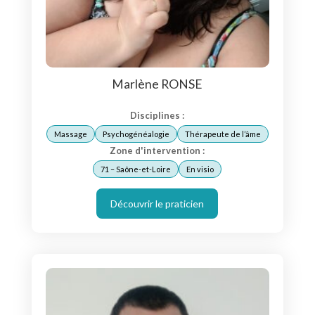
Marlène RONSE
Disciplines :
Massage
Psychogénéalogie
Thérapeute de l’âme
Zone d'intervention :
71 – Saône-et-Loire
En visio
Découvrir le praticien