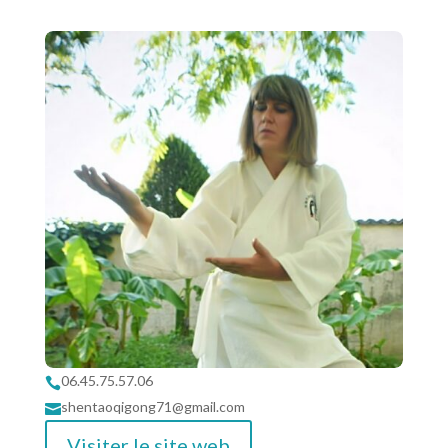
06.45.75.57.06

shentaoqigong71@gmail.com

Visiter le site web