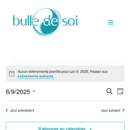
Évènements
Aucun évènements planifié pour juin 9, 2025. Passer aux
for
Notice
évènements suivants
.
juin
Recher
Nav
6/9/2025
9,
Recherche
Jour
de
et
2025
Sélectionnez
vue
navigat
une
Év
Jour précédent
Jour suivant
de
date.
vues
Évènem
S’abonner au calendrier